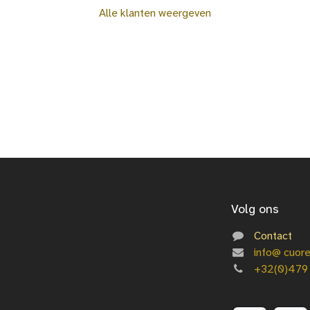
Alle klanten weergeven
Volg ons
Contact
info@
cuor
+3
2(0)479