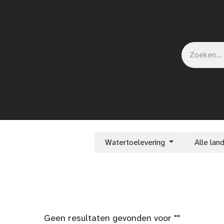
ct
Nieuws
Shop
Events
Watertoelevering
Alle lan
Geen resultaten gevonden voor "
"