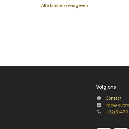
Alle klanten weergeven
Volg ons
Contact
info@
cuor
+3
2(0)479