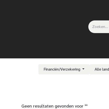
ct
Nieuws
Shop
Events
Financiën/Verzekering
Alle lan
Geen resultaten gevonden voor "
"